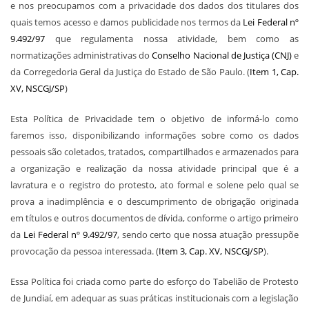
e nos preocupamos com a privacidade dos dados dos titulares dos
quais temos acesso e damos publicidade nos termos da
Lei Federal nº
9.492/97
que regulamenta nossa atividade, bem como as
normatizações administrativas do
Conselho Nacional de Justiça (CNJ)
e
da Corregedoria Geral da Justiça do Estado de São Paulo. (
Item 1, Cap.
XV, NSCGJ/SP
)
Esta Política de Privacidade tem o objetivo de informá-lo como
faremos isso, disponibilizando informações sobre como os dados
pessoais são coletados, tratados, compartilhados e armazenados para
a organização e realização da nossa atividade principal que é a
lavratura e o registro do protesto, ato formal e solene pelo qual se
prova a inadimplência e o descumprimento de obrigação originada
em títulos e outros documentos de dívida, conforme o artigo primeiro
da
Lei Federal nº 9.492/97
, sendo certo que nossa atuação pressupõe
provocação da pessoa interessada. (
Item 3, Cap. XV, NSCGJ/SP
).
Essa Política foi criada como parte do esforço do Tabelião de Protesto
de Jundiaí, em adequar as suas práticas institucionais com a legislação